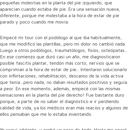
pequeñas molestias en la planta del pie izquierdo, que
aparecían cuando estaba de pie. Era una sensación nueva,
diferente, porque me molestaba a la hora de estar de pie
parado y poco cuando me movía.
Empecé mi tour con el podólogo al que iba habitualmente,
que me modificó las plantillas, pero mi dolor no cambió nada.
Luego a otros podólogos, traumatólogos, fisios, osteópatas...
En ese comienzo que duró casi un año, me diagnosticaron
posible fascitis plantar, tendón más corto, nervios que se
comprimían a la hora de estar de pie... Intentaron solucionarlo
con inflintaciones, rehabilitación, descanso de la vida activa
que tenía....pero nada, no daban resultados positivos y seguía
a peor. En ese momento, además, empecé con las mismas
sensaciones en la planta del pie derecho! Fue bastante duro
porque, a parte de no saber el diagnóstico e ir perdiendo
calidad de vida, ya los médicos eran más reacios y algunos de
ellos pensaban que me lo estaba inventando.
Yo seguí adelante, y probé un poco de todo. Hasta me operé