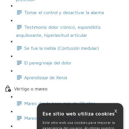
Tomar el control y desactivar la alarma
Testimonio dolor crónico, espondilitis
anquilosante, hiperlaxitud articular
Se fue la niebla (Contusión medular)
El peregrinaje del dolor
Aprendizaje de Xenia
Vértigo o mareo
Mareo desde hace más de 20 años
×
Ese sitio web utiliza cookies
Mareo sin ningún diagnóstico claro
Este sitio web usa cookies para mejorar la
experiencia del usuario. Al utilizar nuestro