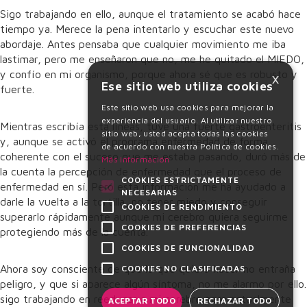
Sigo trabajando en ello, aunque el tratamiento se acabó hace
tiempo ya. Merece la pena intentarlo y escuchar este nuevo
abordaje. Antes pensaba que cualquier movimiento me iba
lastimar, pero me enseñaron que no, me he quitado el MIEDO,
×
y confío en mi organismo, porque ahora sé que es robusto y
Ese sitio web utiliza cookies
fuerte.
Este sitio web usa cookies para mejorar la
experiencia del usuario. Al utilizar nuestro
Mientras escribía esta líneas, tuve una fuerte gastroenteritis
sitio web, usted acepta todas las cookies
y, aunque se activó el programa enfermedad de forma
de acuerdo con nuestra Política de cookies.
coherente con el suceso que me estaba pasando, duró más de
Más información
la cuenta la percepción de enfermedad que el proceso de
COOKIES ESTRICTAMENTE
enfermedad en sí. Pero esta información me ha ayudado a
NECESARIAS
darle la vuelta a la tortilla, no tener miedo y conseguir
COOKIES DE RENDIMIENTO
superarlo rápidamente aunque mi cerebro quiera seguirme
COOKIES DE PREFERENCIAS
protegiendo más de la cuenta.
COOKIES DE FUNCIONALIDAD
Ahora soy consciente de que lo que quiero hacer no entraña
COOKIES NO CLASIFICADAS
peligro, y que si aparece algún síntoma, no me alarmo por ello.
sigo trabajando en reeducar a mi cerebro pero actualmente
ACEPTAR TODO
RECHAZAR TODO